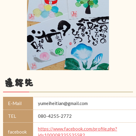
連絡先
E-Mail
yumeiheitian@gmail.com
TEL
080-4255-2772
https://www.facebook.com/profile.php?
facebook
id=100008335535582