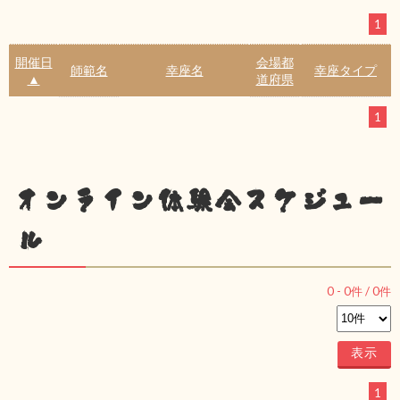
1
開催日
会場都
師範名
幸座名
幸座タイプ
▲
道府県
1
オンライン体験会スケジュー
ル
0
-
0
件 /
0
件
1