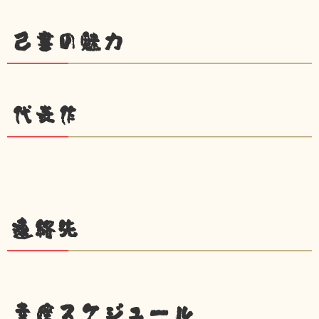
己書の魅力
代表作
連絡先
幸座スケジュール