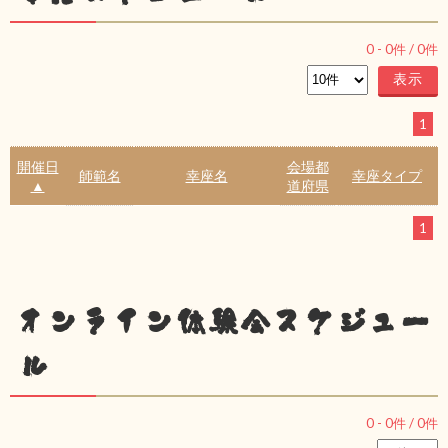
0
-
0
件 /
0
件
1
開催日
会場都
師範名
幸座名
幸座タイプ
▲
道府県
1
オンライン体験会スケジュー
ル
0
-
0
件 /
0
件