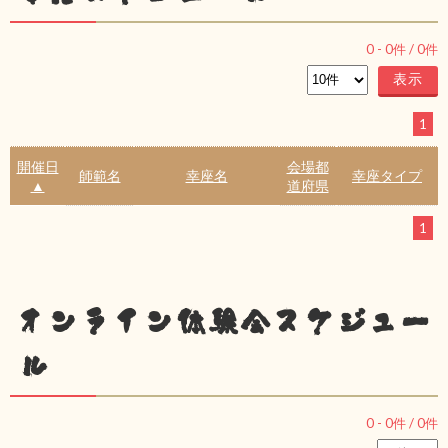
0
-
0
件 /
0
件
1
開催日
会場都
師範名
幸座名
幸座タイプ
▲
道府県
1
オンライン体験会スケジュー
ル
0
-
0
件 /
0
件