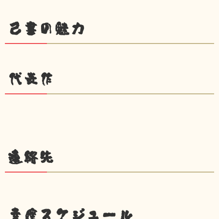
己書の魅力
代表作
連絡先
幸座スケジュール