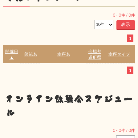
0
-
0
件 /
0
件
1
開催日
会場都
師範名
幸座名
幸座タイプ
▲
道府県
1
オンライン体験会スケジュー
ル
0
-
0
件 /
0
件