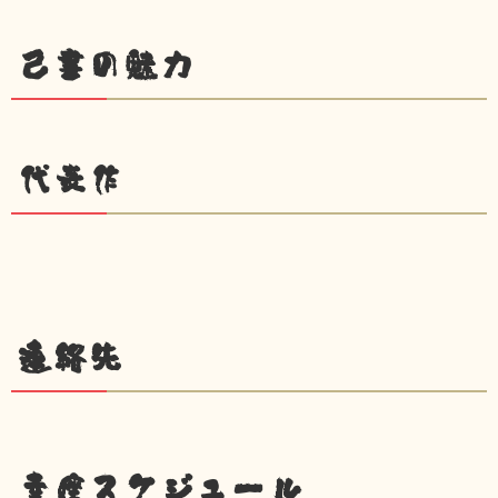
己書の魅力
代表作
連絡先
幸座スケジュール