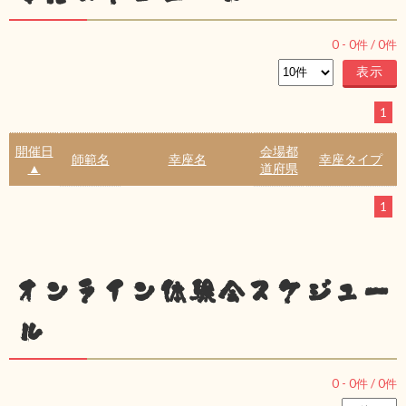
0
-
0
件 /
0
件
1
開催日
会場都
師範名
幸座名
幸座タイプ
▲
道府県
1
オンライン体験会スケジュー
ル
0
-
0
件 /
0
件