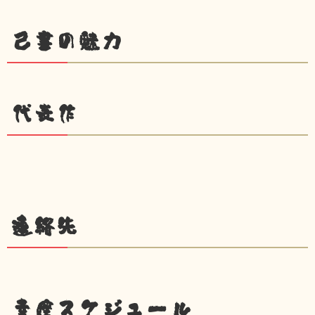
己書の魅力
代表作
連絡先
幸座スケジュール