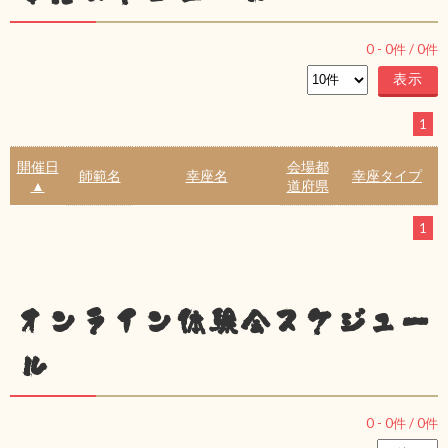
0
-
0
件 /
0
件
1
開催日
会場都
師範名
幸座名
幸座タイプ
▲
道府県
1
オンライン体験会スケジュー
ル
0
-
0
件 /
0
件