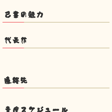
己書の魅力
代表作
連絡先
幸座スケジュール