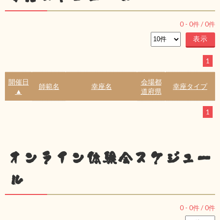
0
-
0
件 /
0
件
1
開催日
会場都
師範名
幸座名
幸座タイプ
▲
道府県
1
オンライン体験会スケジュー
ル
0
-
0
件 /
0
件