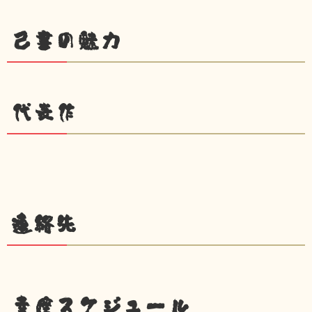
己書の魅力
代表作
連絡先
幸座スケジュール