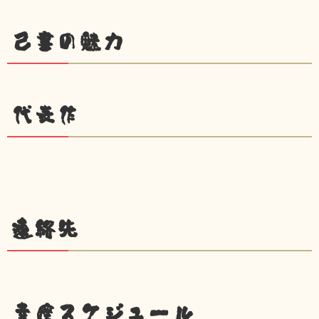
己書の魅力
代表作
連絡先
幸座スケジュール