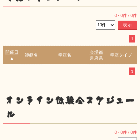
0
-
0
件 /
0
件
1
開催日
会場都
師範名
幸座名
幸座タイプ
▲
道府県
1
オンライン体験会スケジュー
ル
0
-
0
件 /
0
件