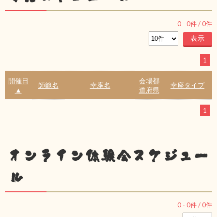
0
-
0
件 /
0
件
1
開催日
会場都
師範名
幸座名
幸座タイプ
▲
道府県
1
オンライン体験会スケジュー
ル
0
-
0
件 /
0
件