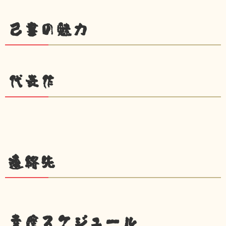
己書の魅力
代表作
連絡先
幸座スケジュール