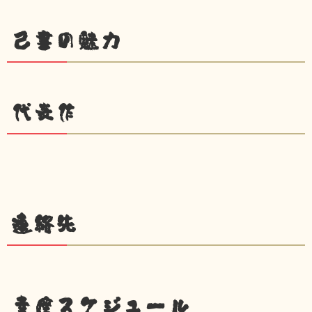
己書の魅力
代表作
連絡先
幸座スケジュール