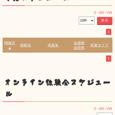
0
-
0
件 /
0
件
1
開催日
会場都
師範名
幸座名
幸座タイプ
▲
道府県
1
オンライン体験会スケジュー
ル
0
-
0
件 /
0
件