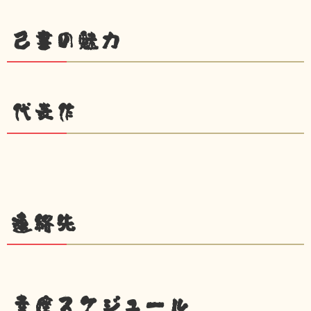
己書の魅力
代表作
連絡先
幸座スケジュール