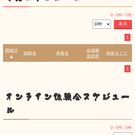
0
-
0
件 /
0
件
1
開催日
会場都
師範名
幸座名
幸座タイプ
▲
道府県
1
オンライン体験会スケジュー
ル
0
-
0
件 /
0
件