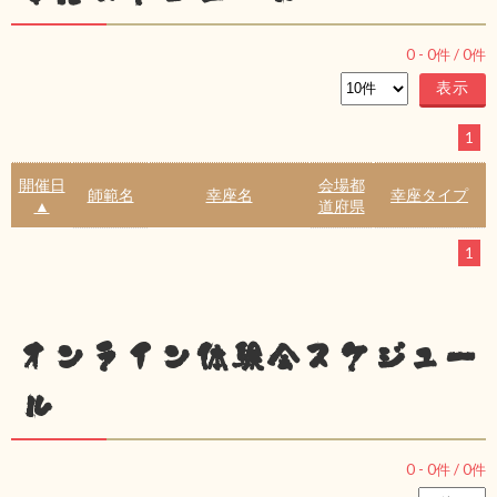
0
-
0
件 /
0
件
1
開催日
会場都
師範名
幸座名
幸座タイプ
▲
道府県
1
オンライン体験会スケジュー
ル
0
-
0
件 /
0
件