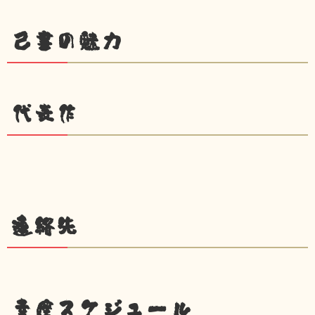
己書の魅力
代表作
連絡先
幸座スケジュール