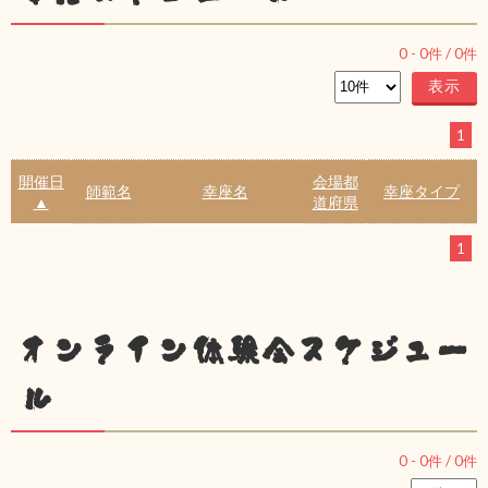
0
-
0
件 /
0
件
1
開催日
会場都
師範名
幸座名
幸座タイプ
▲
道府県
1
オンライン体験会スケジュー
ル
0
-
0
件 /
0
件