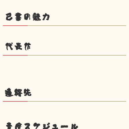
己書の魅力
代表作
連絡先
幸座スケジュール