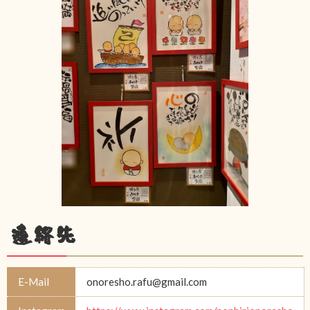
連絡先
E-Mail
onoresho.rafu@gmail.com