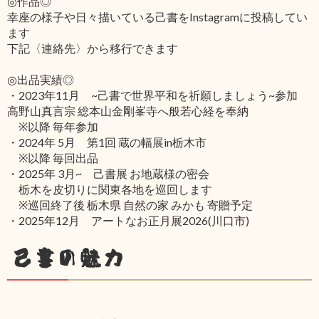
◎作品◎
幸座の様子や日々描いている己書をInstagramに投稿してい
ます
下記〈連絡先〉から移行できます
◎出品実績◎
・2023年11月 ~己書で世界平和を祈願しましょう~参加
高野山真言宗 総本山金剛峯寺へ般若心経を奉納
※以降 毎年参加
・2024年 5月 第1回 蔵の幅展in栃木市
※以降 毎回出品
・2025年 3月~ 己書展 お地蔵様の密会
栃木を皮切りに関東各地を巡回します
※巡回終了後 栃木県 自然の家 みかも 寄贈予定
・2025年12月 アートなお正月展2026(川口市)
己書の魅力