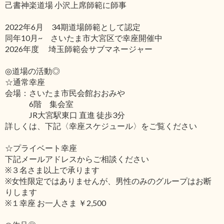
己書神楽道場 小沢上席師範に師事
2022年6月 34期道場師範として認定
同年10月~ さいたま市大宮区で幸座開催中
2026年度 埼玉師範会サブマネージャー
◎道場の活動◎
☆通常幸座
会場：さいたま市民会館おおみや
6階 集会室
JR大宮駅東口 直進 徒歩3分
詳しくは、下記〈幸座スケジュール〉をご覧ください
☆プライベート幸座
下記メールアドレスからご相談ください
※３名さま以上で承ります
※女性限定ではありませんが、男性のみのグループはお断
りします
※１幸座 お一人さま ￥2,500