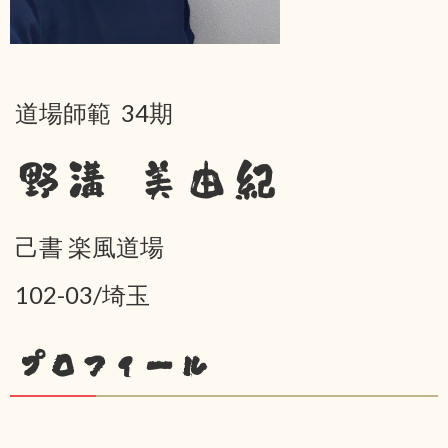
道場師範 34期
野溝 美由紀
己書 楽風道場
102-03/埼玉
プロフィール