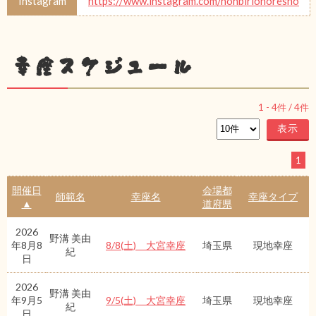
Instagram
https://www.instagram.com/nonbirionoresho
幸座スケジュール
1
-
4
件 /
4
件
1
開催日
会場都
師範名
幸座名
幸座タイプ
▲
道府県
2026
野溝 美由
年8月8
8/8(土) 大宮幸座
埼玉県
現地幸座
紀
日
2026
野溝 美由
年9月5
9/5(土) 大宮幸座
埼玉県
現地幸座
紀
日