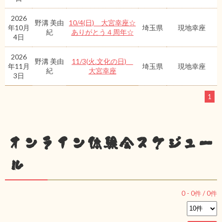
2026
野溝 美由
10/4(日) 大宮幸座☆
年10月
埼玉県
現地幸座
紀
ありがとう４周年☆
4日
2026
野溝 美由
11/3(火.文化の日)
年11月
埼玉県
現地幸座
紀
大宮幸座
3日
1
オンライン体験会スケジュー
ル
0
-
0
件 /
0
件