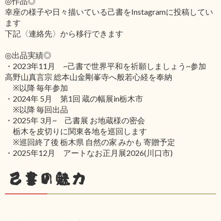
◎作品◎
幸座の様子や日々描いている己書をInstagramに投稿してい
ます
下記〈連絡先〉から移行できます
◎出品実績◎
・2023年11月 ~己書で世界平和を祈願しましょう~参加
高野山真言宗 総本山金剛峯寺へ般若心経を奉納
※以降 毎年参加
・2024年 5月 第1回 蔵の幅展in栃木市
※以降 毎回出品
・2025年 3月~ 己書展 お地蔵様の密会
栃木を皮切りに関東各地を巡回します
※巡回終了後 栃木県 自然の家 みかも 寄贈予定
・2025年12月 アートなお正月展2026(川口市)
己書の魅力