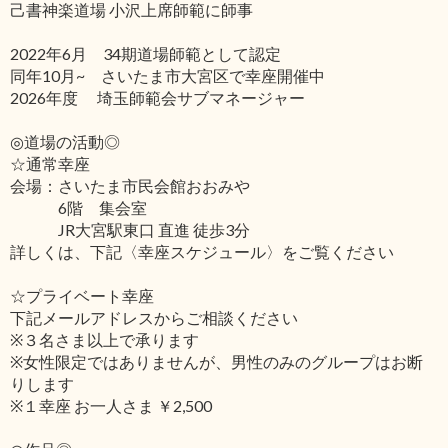
己書神楽道場 小沢上席師範に師事
2022年6月 34期道場師範として認定
同年10月~ さいたま市大宮区で幸座開催中
2026年度 埼玉師範会サブマネージャー
◎道場の活動◎
☆通常幸座
会場：さいたま市民会館おおみや
6階 集会室
JR大宮駅東口 直進 徒歩3分
詳しくは、下記〈幸座スケジュール〉をご覧ください
☆プライベート幸座
下記メールアドレスからご相談ください
※３名さま以上で承ります
※女性限定ではありませんが、男性のみのグループはお断
りします
※１幸座 お一人さま ￥2,500