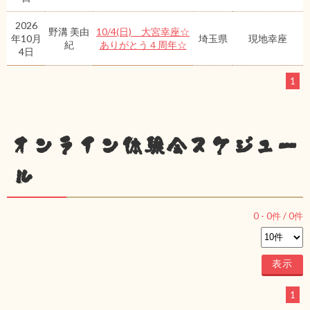
2026
野溝 美由
10/4(日) 大宮幸座☆
年10月
埼玉県
現地幸座
紀
ありがとう４周年☆
4日
1
オンライン体験会スケジュー
ル
0
-
0
件 /
0
件
1