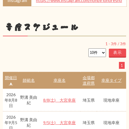
Instagram
https://www.instagram.com/nonbirionoresho
幸座スケジュール
1
-
3
件 /
3
件
1
開催日
会場都
師範名
幸座名
幸座タイプ
▲
道府県
2026
野溝 美由
年8月8
8/8(土) 大宮幸座
埼玉県
現地幸座
紀
日
2026
野溝 美由
年9月5
9/5(土) 大宮幸座
埼玉県
現地幸座
紀
日