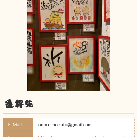
連絡先
E-Mail
onoresho.rafu@gmail.com