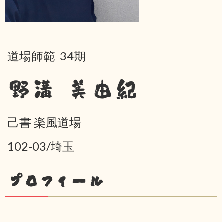
道場師範 34期
野溝 美由紀
己書 楽風道場
102-03/埼玉
プロフィール