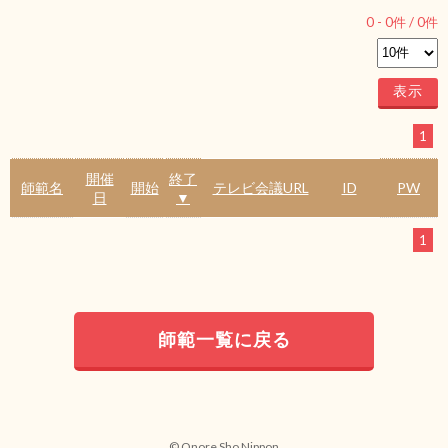
0
-
0
件 /
0
件
1
開催
終了
師範名
開始
テレビ会議URL
ID
PW
日
▼
1
師範一覧に戻る
© Onore Sho Nippon