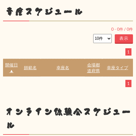
幸座スケジュール
0
-
0
件 /
0
件
1
開催日
会場都
師範名
幸座名
幸座タイプ
▲
道府県
1
オンライン体験会スケジュー
ル