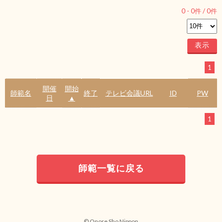
0
-
0
件 /
0
件
1
開催
開始
師範名
終了
テレビ会議URL
ID
PW
日
▲
1
師範一覧に戻る
© Onore Sho Nippon