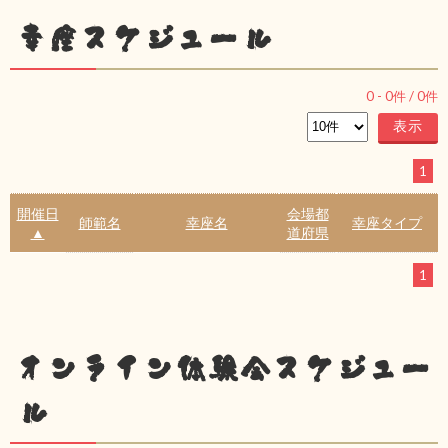
幸座スケジュール
0
-
0
件 /
0
件
1
開催日
会場都
師範名
幸座名
幸座タイプ
▲
道府県
1
オンライン体験会スケジュー
ル