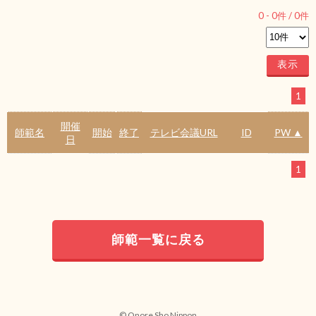
0
-
0
件 /
0
件
1
開催
師範名
開始
終了
テレビ会議URL
ID
PW ▲
日
1
師範一覧に戻る
© Onore Sho Nippon