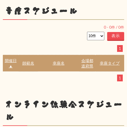
幸座スケジュール
0
-
0
件 /
0
件
1
開催日
会場都
師範名
幸座名
幸座タイプ
▲
道府県
1
オンライン体験会スケジュー
ル