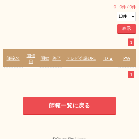
0
-
0
件 /
0
件
1
開催
師範名
開始
終了
テレビ会議URL
ID ▲
PW
日
1
師範一覧に戻る
© Onore Sho Nippon