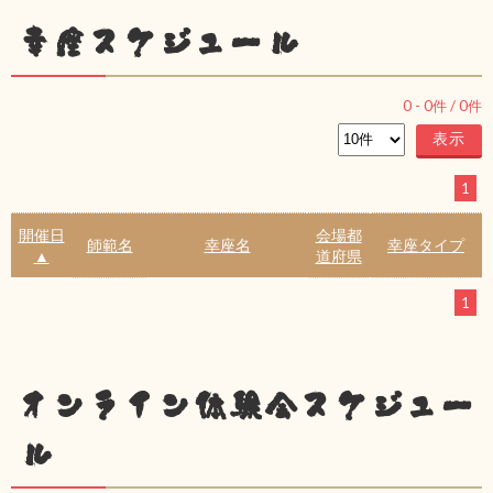
幸座スケジュール
0
-
0
件 /
0
件
1
開催日
会場都
師範名
幸座名
幸座タイプ
▲
道府県
1
オンライン体験会スケジュー
ル