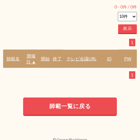
0
-
0
件 /
0
件
1
開催
師範名
開始
終了
テレビ会議URL
ID
PW
日 ▲
1
師範一覧に戻る
© Onore Sho Nippon