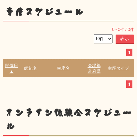
幸座スケジュール
0
-
0
件 /
0
件
1
開催日
会場都
師範名
幸座名
幸座タイプ
▲
道府県
1
オンライン体験会スケジュー
ル