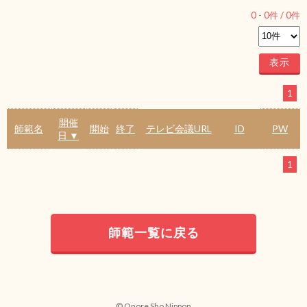
0
-
0
件 /
0
件
1
開催
師範名
開始
終了
テレビ会議URL
ID
PW
日 ▼
1
師範一覧に戻る
© Onore Sho Nippon