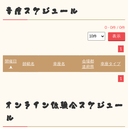
幸座スケジュール
0
-
0
件 /
0
件
1
開催日
会場都
師範名
幸座名
幸座タイプ
▲
道府県
1
オンライン体験会スケジュー
ル