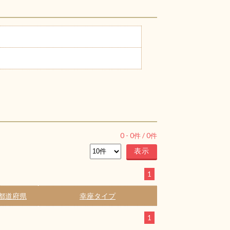
0
-
0
件 /
0
件
1
都道府県
幸座タイプ
1