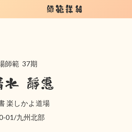
師範詳細
場師範 37期
清水 靜惠
書 楽しかよ道場
10-01/九州北部