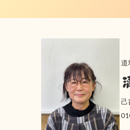
道
己
0