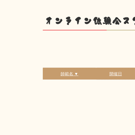
オンライン体験会ス
師範名 ▼
開催日