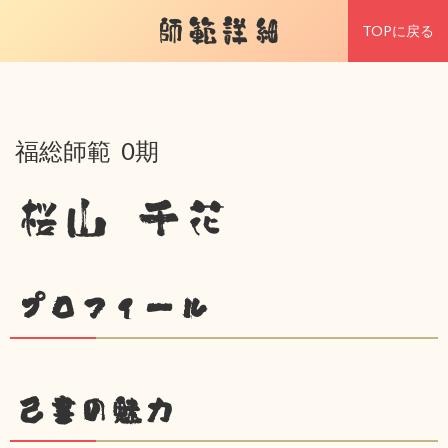
師範詳細
TOPに戻る
福総師範 0期
桜山 千花
プロフィール
己書の魅力