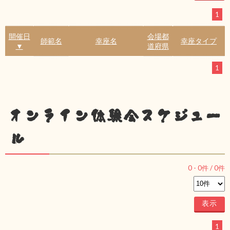
1
開催日
会場都
師範名
幸座名
幸座タイプ
▼
道府県
1
オンライン体験会スケジュー
ル
0
-
0
件 /
0
件
1