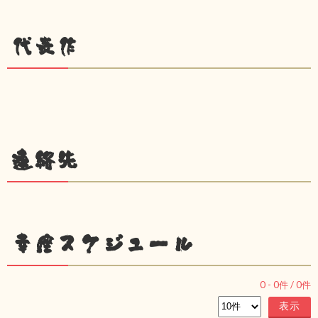
代表作
連絡先
幸座スケジュール
0
-
0
件 /
0
件