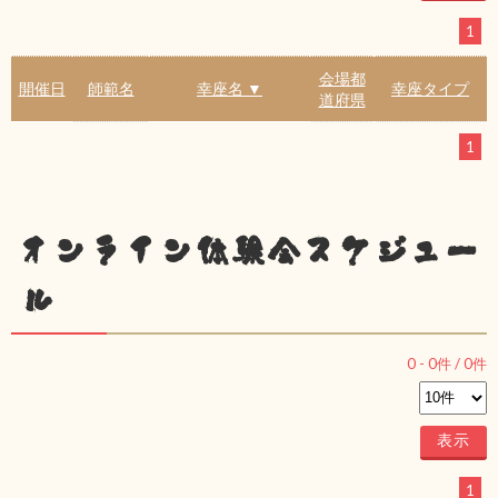
1
会場都
開催日
師範名
幸座名 ▼
幸座タイプ
道府県
1
オンライン体験会スケジュー
ル
0
-
0
件 /
0
件
1