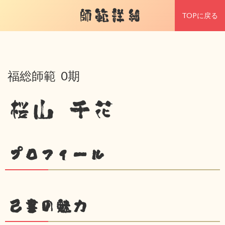
師範詳細
TOPに戻る
福総師範 0期
桜山 千花
プロフィール
己書の魅力