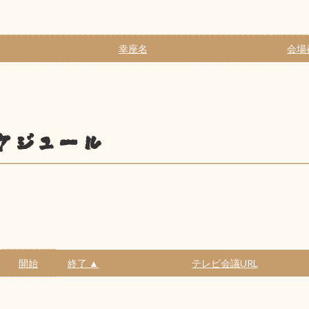
幸座名
会場
ケジュール
開始
終了 ▲
テレビ会議URL