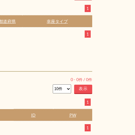
1
都道府県
幸座タイプ
1
0
-
0
件 /
0
件
1
ID
PW
1