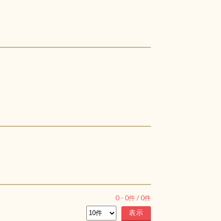
0
-
0
件 /
0
件