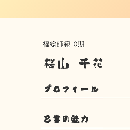
福総師範 0期
桜山 千花
プロフィール
己書の魅力