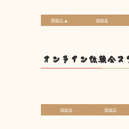
開催日 ▲
師範名
オンライン体験会ス
師範名
開催日