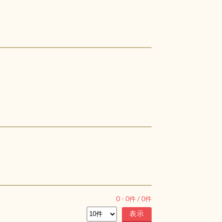
0
-
0
件 /
0
件