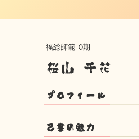
福総師範 0期
桜山 千花
プロフィール
己書の魅力