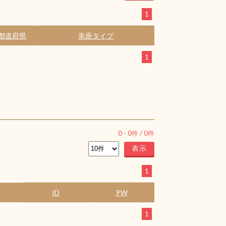
1
都道府県
幸座タイプ
1
0
-
0
件 /
0
件
1
ID
PW
1