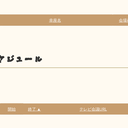
幸座名
会場
ケジュール
開始
終了 ▲
テレビ会議URL