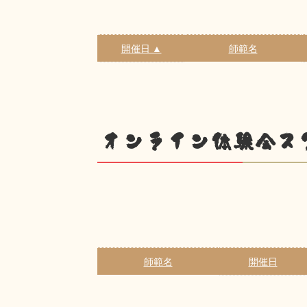
開催日 ▲
師範名
オンライン体験会ス
師範名
開催日