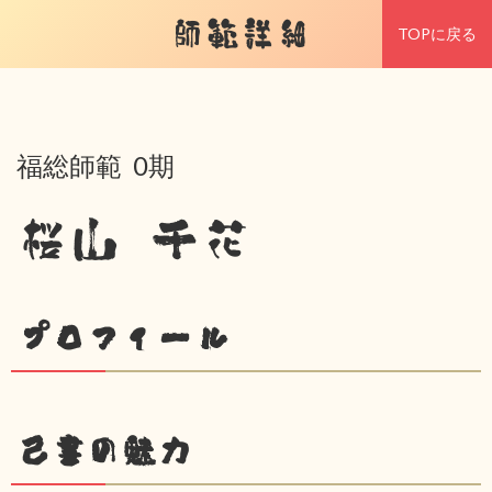
師範詳細
TOPに戻る
福総師範 0期
桜山 千花
プロフィール
己書の魅力