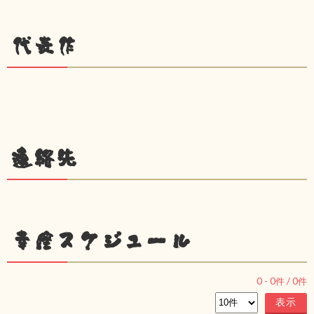
代表作
連絡先
幸座スケジュール
0
-
0
件 /
0
件