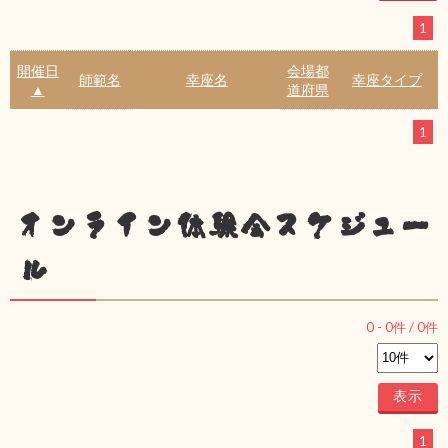
1
開催日
会場都
師範名
幸座名
幸座タイプ
▲
道府県
1
オンライン体験会スケジュー
ル
0
-
0
件 /
0
件
1