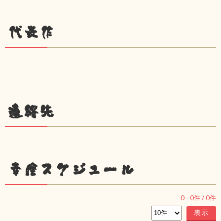
代表作
連絡先
幸座スケジュール
0
-
0
件 /
0
件