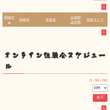
1
開催日
会場都
師範名
幸座名
幸座タイプ
▲
道府県
1
オンライン体験会スケジュー
ル
0
-
0
件 /
0
件
1