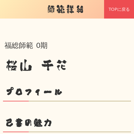
師範詳細
TOPに戻る
福総師範 0期
桜山 千花
プロフィール
己書の魅力