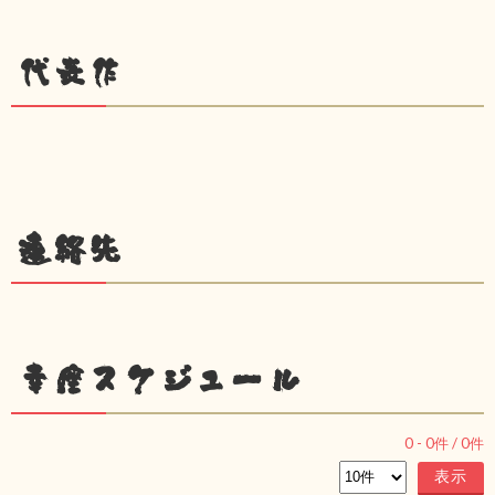
代表作
連絡先
幸座スケジュール
0
-
0
件 /
0
件