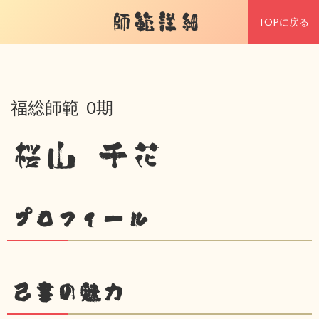
師範詳細
TOPに戻る
福総師範 0期
桜山 千花
プロフィール
己書の魅力