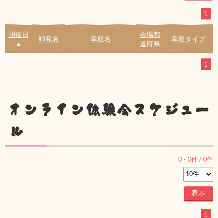
1
開催日
会場都
師範名
幸座名
幸座タイプ
▲
道府県
1
オンライン体験会スケジュー
ル
0
-
0
件 /
0
件
1