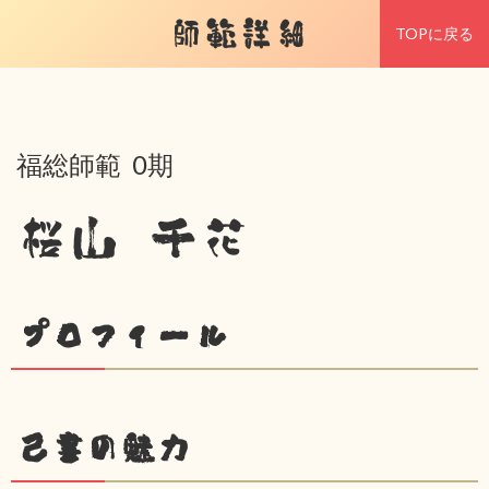
師範詳細
TOPに戻る
福総師範 0期
桜山 千花
プロフィール
己書の魅力