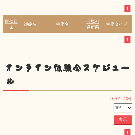
1
開催日
会場都
師範名
幸座名
幸座タイプ
▲
道府県
1
オンライン体験会スケジュー
ル
0
-
0
件 /
0
件
1