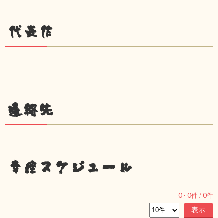
代表作
連絡先
幸座スケジュール
0
-
0
件 /
0
件