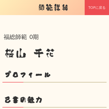
師範詳細
TOPに戻る
福総師範 0期
桜山 千花
プロフィール
己書の魅力