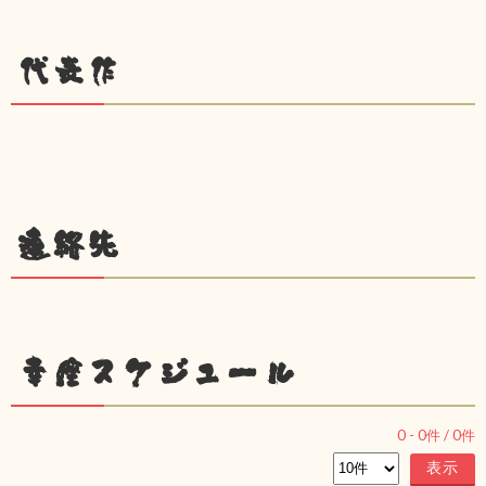
代表作
連絡先
幸座スケジュール
0
-
0
件 /
0
件