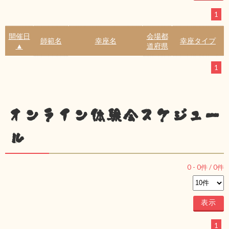
1
開催日
会場都
師範名
幸座名
幸座タイプ
▲
道府県
1
オンライン体験会スケジュー
ル
0
-
0
件 /
0
件
1