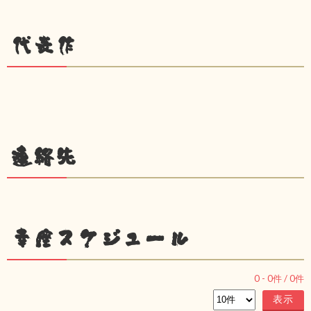
代表作
連絡先
幸座スケジュール
0
-
0
件 /
0
件