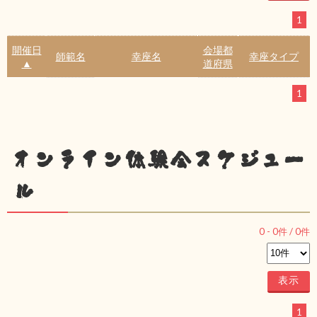
1
開催日
会場都
師範名
幸座名
幸座タイプ
▲
道府県
1
オンライン体験会スケジュー
ル
0
-
0
件 /
0
件
1