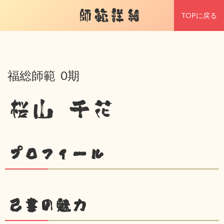
師範詳細
TOPに戻る
福総師範 0期
桜山 千花
プロフィール
己書の魅力