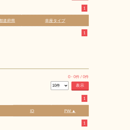
1
都道府県
幸座タイプ
1
0
-
0
件 /
0
件
1
ID
PW ▲
1