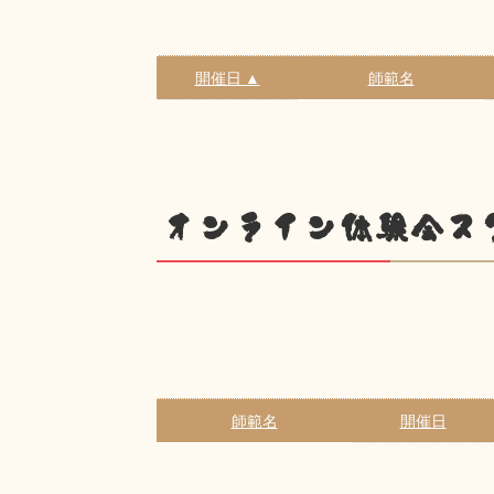
開催日 ▲
師範名
オンライン体験会ス
師範名
開催日