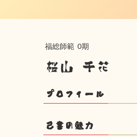
福総師範 0期
桜山 千花
プロフィール
己書の魅力