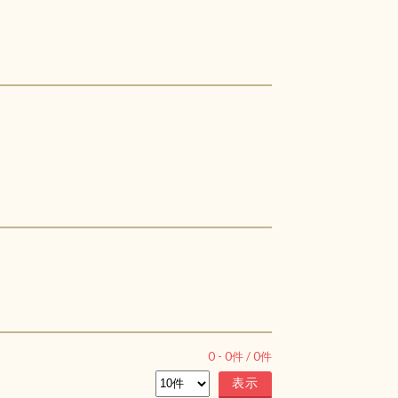
0
-
0
件 /
0
件