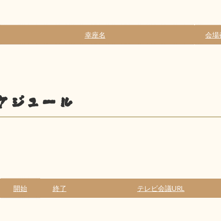
幸座名
会場
ケジュール
開始
終了
テレビ会議URL