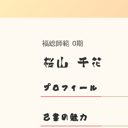
福総師範 0期
桜山 千花
プロフィール
己書の魅力