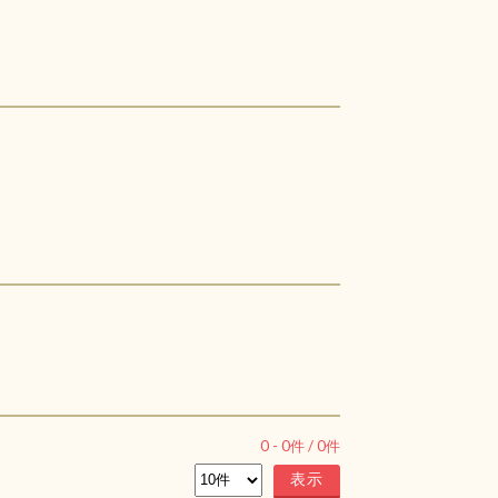
0
-
0
件 /
0
件