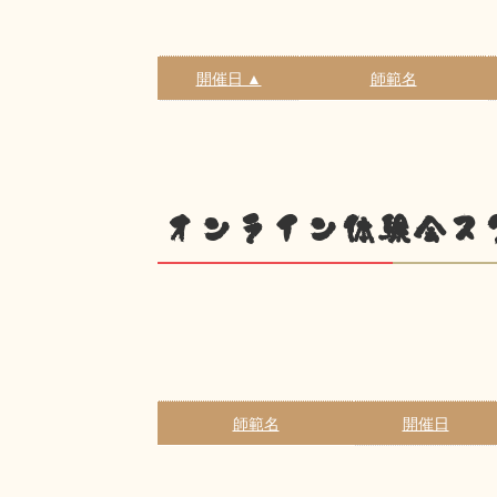
開催日 ▲
師範名
オンライン体験会ス
師範名
開催日