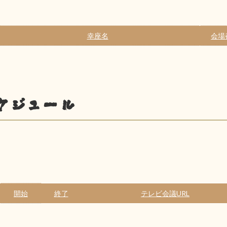
幸座名
会場
ケジュール
開始
終了
テレビ会議URL