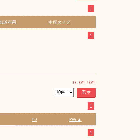
1
都道府県
幸座タイプ
1
0
-
0
件 /
0
件
1
ID
PW ▲
1