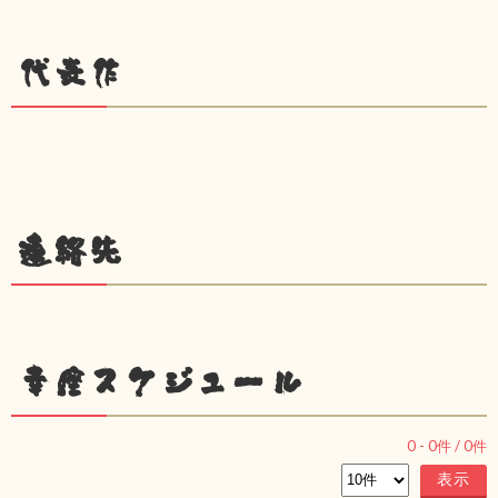
代表作
連絡先
幸座スケジュール
0
-
0
件 /
0
件