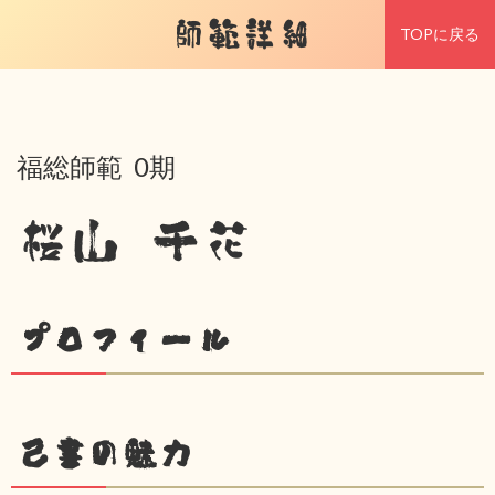
師範詳細
TOPに戻る
福総師範 0期
桜山 千花
プロフィール
己書の魅力