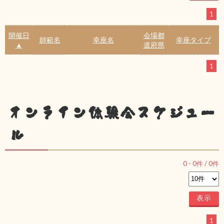
1
開催日
会場都
師範名
幸座名
幸座タイプ
▲
道府県
1
オンライン体験会スケジュー
ル
0
-
0
件 /
0
件
1