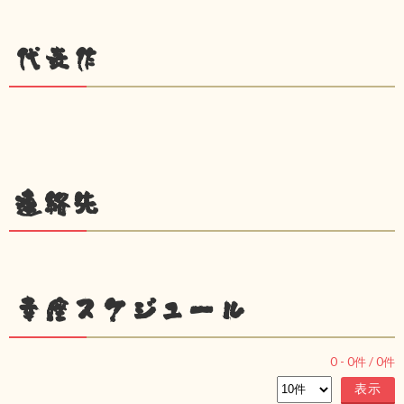
代表作
連絡先
幸座スケジュール
0
-
0
件 /
0
件