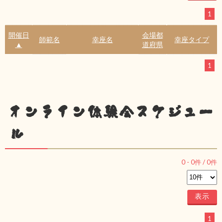
1
開催日
会場都
師範名
幸座名
幸座タイプ
▲
道府県
1
オンライン体験会スケジュー
ル
0
-
0
件 /
0
件
1