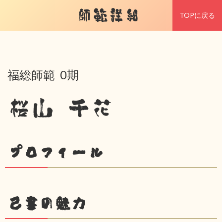
師範詳細
TOPに戻る
福総師範 0期
桜山 千花
プロフィール
己書の魅力