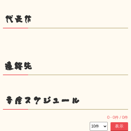
代表作
連絡先
幸座スケジュール
0
-
0
件 /
0
件