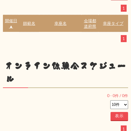
1
開催日
会場都
師範名
幸座名
幸座タイプ
▲
道府県
1
オンライン体験会スケジュー
ル
0
-
0
件 /
0
件
1