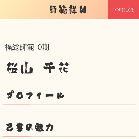
師範詳細
TOPに戻る
福総師範 0期
桜山 千花
プロフィール
己書の魅力