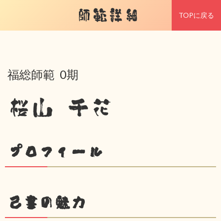
師範詳細
TOPに戻る
福総師範 0期
桜山 千花
プロフィール
己書の魅力