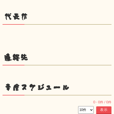
代表作
連絡先
幸座スケジュール
0
-
0
件 /
0
件