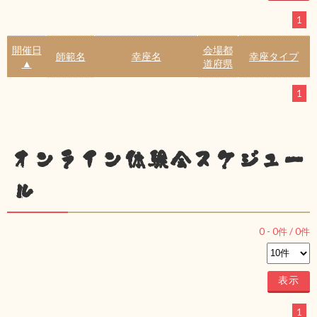
1
開催日
会場都
師範名
幸座名
幸座タイプ
▲
道府県
1
オンライン体験会スケジュー
ル
0
-
0
件 /
0
件
1