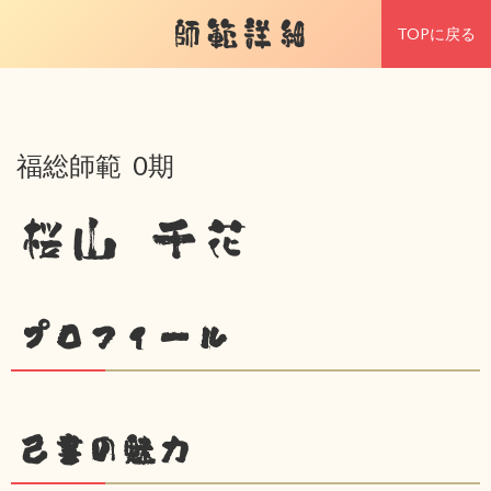
師範詳細
TOPに戻る
福総師範 0期
桜山 千花
プロフィール
己書の魅力