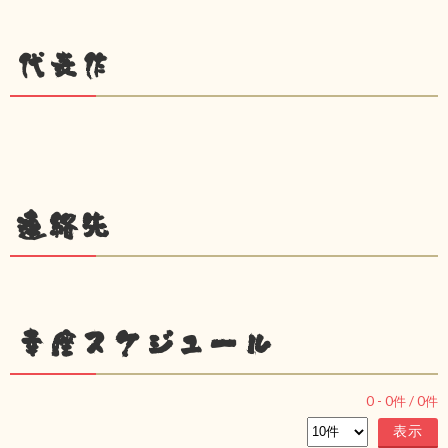
代表作
連絡先
幸座スケジュール
0
-
0
件 /
0
件