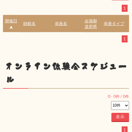
1
開催日
会場都
師範名
幸座名
幸座タイプ
▲
道府県
1
オンライン体験会スケジュー
ル
0
-
0
件 /
0
件
1