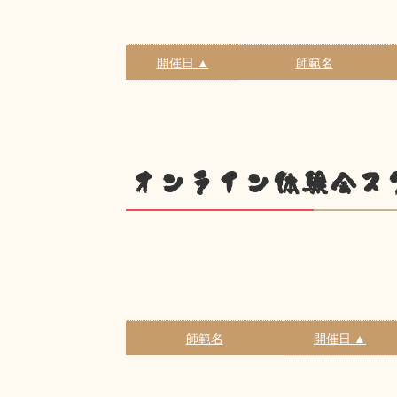
開催日 ▲
師範名
オンライン体験会ス
師範名
開催日 ▲