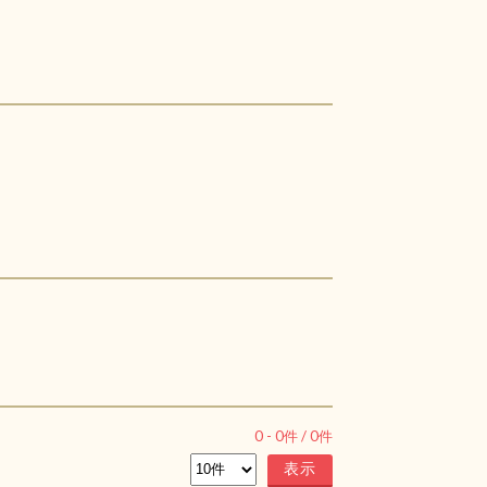
0
-
0
件 /
0
件