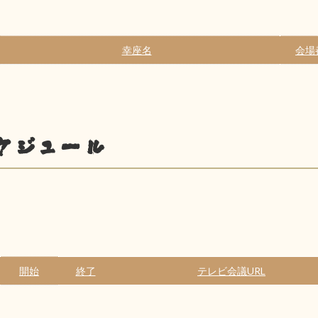
幸座名
会場
ケジュール
開始
終了
テレビ会議URL