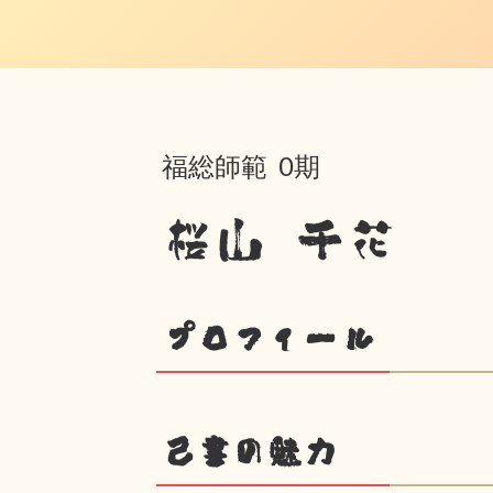
福総師範 0期
桜山 千花
プロフィール
己書の魅力