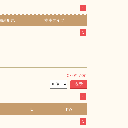
1
都道府県
幸座タイプ
1
0
-
0
件 /
0
件
1
ID
PW
1