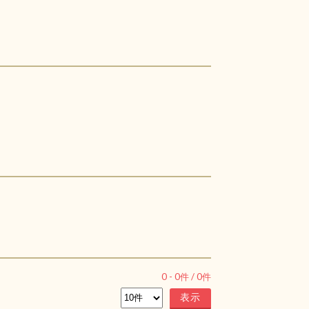
0
-
0
件 /
0
件