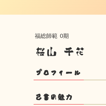
福総師範 0期
桜山 千花
プロフィール
己書の魅力