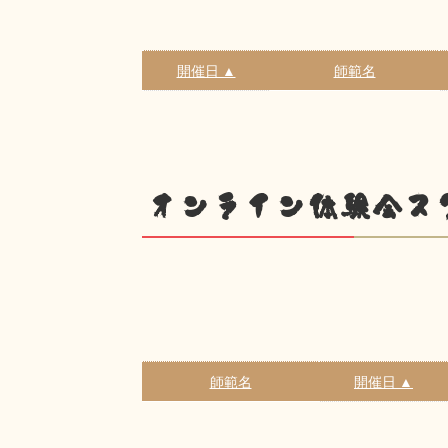
開催日 ▲
師範名
オンライン体験会ス
師範名
開催日 ▲