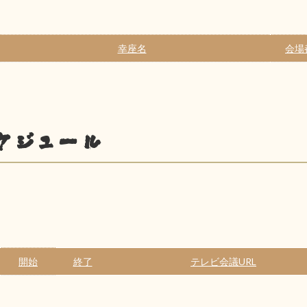
幸座名
会場
ケジュール
開始
終了
テレビ会議URL