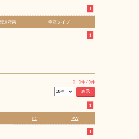
1
都道府県
幸座タイプ
1
0
-
0
件 /
0
件
1
ID
PW
1