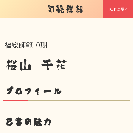
師範詳細
TOPに戻る
福総師範 0期
桜山 千花
プロフィール
己書の魅力