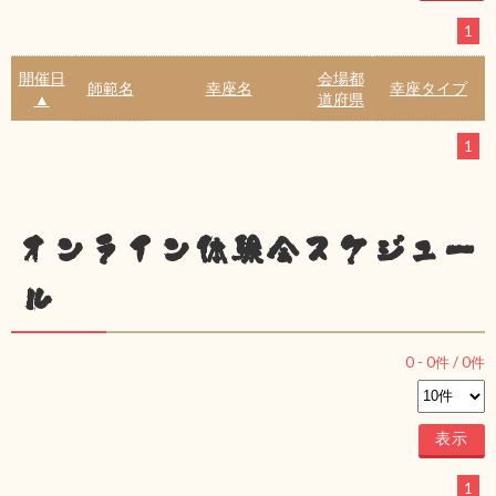
1
開催日
会場都
師範名
幸座名
幸座タイプ
▲
道府県
1
オンライン体験会スケジュー
ル
0
-
0
件 /
0
件
1