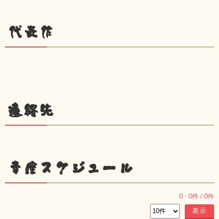
代表作
連絡先
幸座スケジュール
0
-
0
件 /
0
件