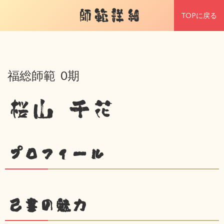
師範詳細
TOPに戻る
福総師範 0期
桜山 千花
プロフィール
己書の魅力