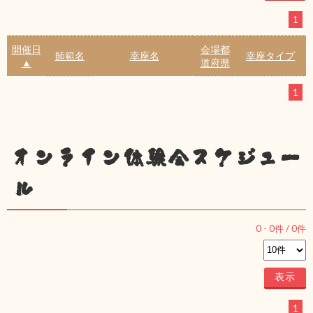
1
開催日
会場都
師範名
幸座名
幸座タイプ
▲
道府県
1
オンライン体験会スケジュー
ル
0
-
0
件 /
0
件
1