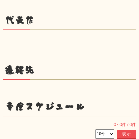
代表作
連絡先
幸座スケジュール
0
-
0
件 /
0
件