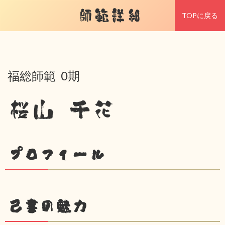
師範詳細
TOPに戻る
福総師範 0期
桜山 千花
プロフィール
己書の魅力