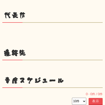
代表作
連絡先
幸座スケジュール
0
-
0
件 /
0
件