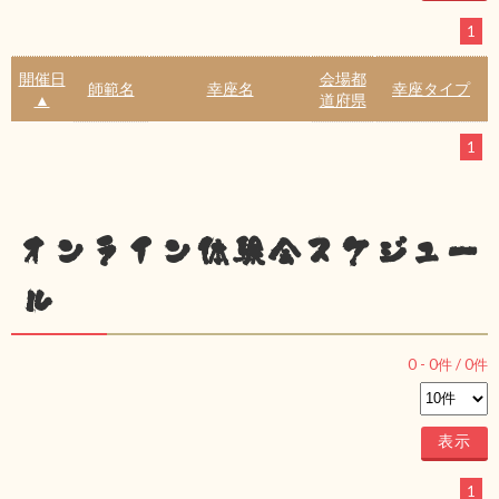
1
開催日
会場都
師範名
幸座名
幸座タイプ
▲
道府県
1
オンライン体験会スケジュー
ル
0
-
0
件 /
0
件
1