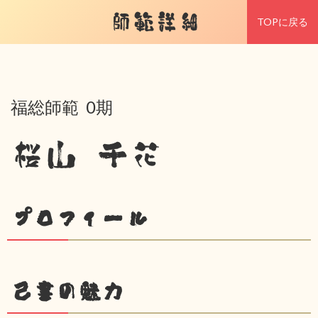
師範詳細
TOPに戻る
福総師範 0期
桜山 千花
プロフィール
己書の魅力