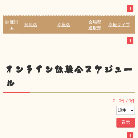
1
開催日
会場都
師範名
幸座名
幸座タイプ
▲
道府県
1
オンライン体験会スケジュー
ル
0
-
0
件 /
0
件
1