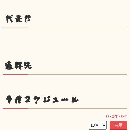
代表作
連絡先
幸座スケジュール
0
-
0
件 /
0
件