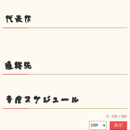
代表作
連絡先
幸座スケジュール
0
-
0
件 /
0
件