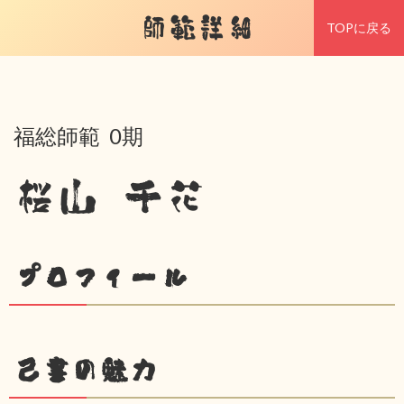
師範詳細
TOPに戻る
福総師範 0期
桜山 千花
プロフィール
己書の魅力