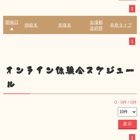
1
開催日
会場都
師範名
幸座名
幸座タイプ
▲
道府県
1
オンライン体験会スケジュー
ル
0
-
0
件 /
0
件
1