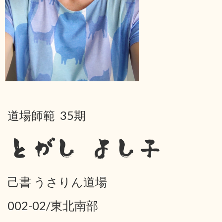
道場師範 35期
とがし よし子
己書 うさりん道場
002-02/東北南部