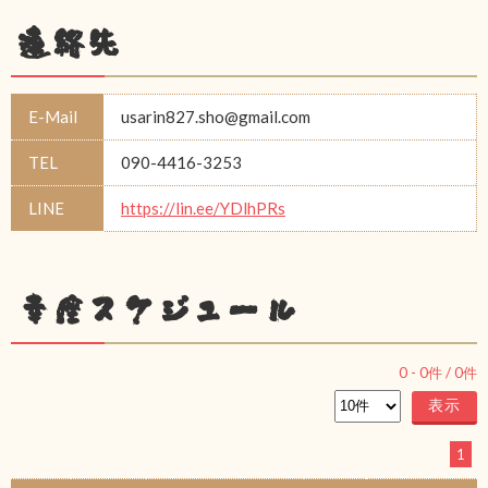
連絡先
E-Mail
usarin827.sho@gmail.com
TEL
090-4416-3253
LINE
https://lin.ee/YDlhPRs
幸座スケジュール
0
-
0
件 /
0
件
1