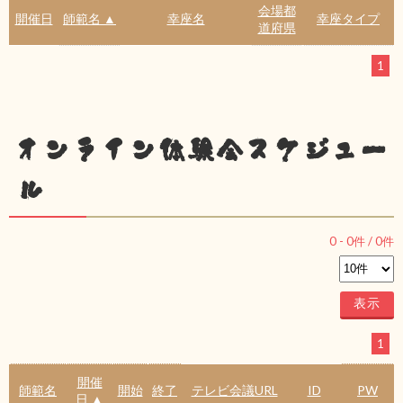
会場都
開催日
師範名 ▲
幸座名
幸座タイプ
道府県
1
オンライン体験会スケジュー
ル
0
-
0
件 /
0
件
1
開催
師範名
開始
終了
テレビ会議URL
ID
PW
日 ▲