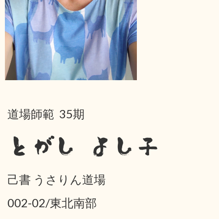
道場師範 35期
とがし よし子
己書 うさりん道場
002-02/東北南部