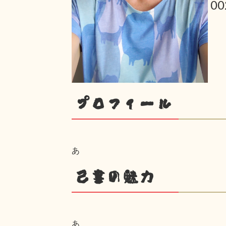
0
プロフィール
あ
己書の魅力
あ