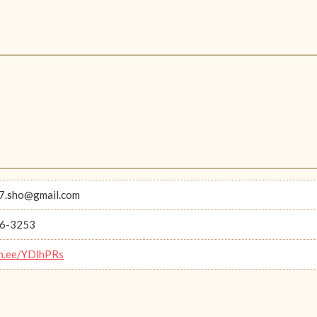
7.sho@gmail.com
6-3253
lin.ee/YDlhPRs