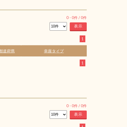
0
-
0
件 /
0
件
1
都道府県
幸座タイプ
1
0
-
0
件 /
0
件