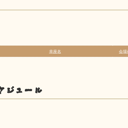
幸座名
会場
ケジュール