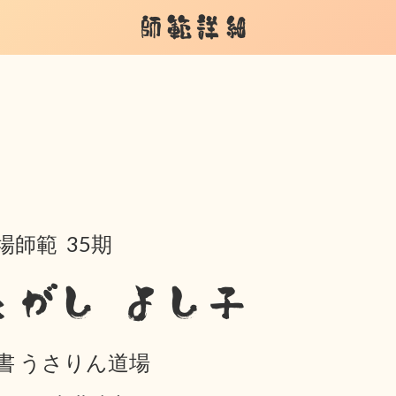
師範詳細
場師範 35期
とがし よし子
書 うさりん道場