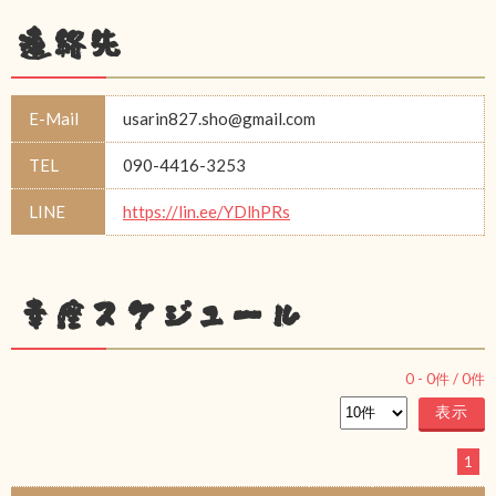
連絡先
E-Mail
usarin827.sho@gmail.com
TEL
090-4416-3253
LINE
https://lin.ee/YDlhPRs
幸座スケジュール
0
-
0
件 /
0
件
1