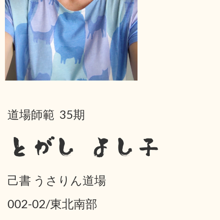
道場師範 35期
とがし よし子
己書 うさりん道場
002-02/東北南部