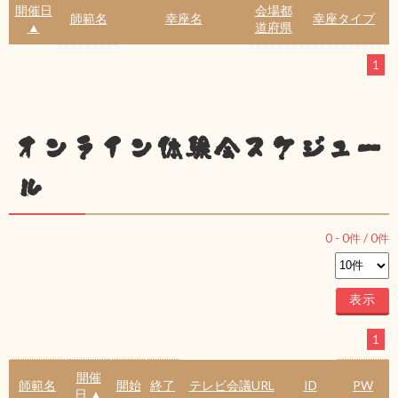
開催日
会場都
師範名
幸座名
幸座タイプ
▲
道府県
1
オンライン体験会スケジュー
ル
0
-
0
件 /
0
件
1
開催
師範名
開始
終了
テレビ会議URL
ID
PW
日 ▲